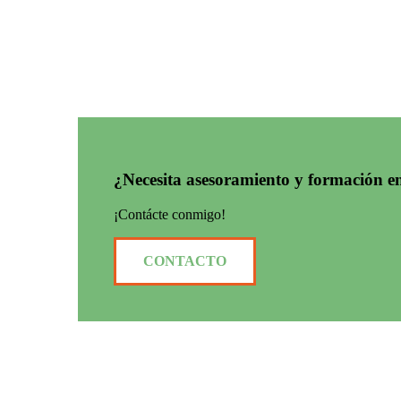
¿Necesita asesoramiento y formación e
¡Contácte conmigo!
CONTACTO