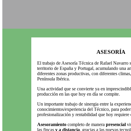
ASESORÍA
El trabajo de Asesoría Técnica de Rafael Navarro s
territorio de España y Portugal, acumulando una am
diferentes zonas productivas, con diferentes climas
Península Ibérica.
Una actividad que se convierte ya en imprescindibl
producción en las que hoy en día se compite.
Un importante trabajo de sinergia entre la experienc
conocimientos/experiencia del Técnico, para poder 
profesionalización y rentabilidad que hoy requiere 
Asesoramiento
completo de manera
presencial
vi
las fincas
y a distancia
, gracias a las nuevas tecno